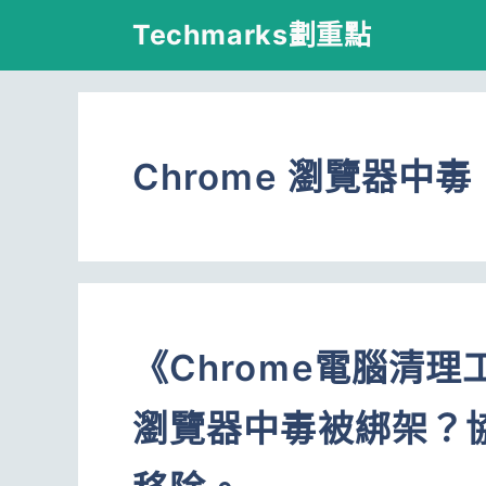
跳
Techmarks劃重點
至
主
要
Chrome 瀏覽器中毒
內
容
《Chrome電腦清
瀏覽器中毒被綁架？