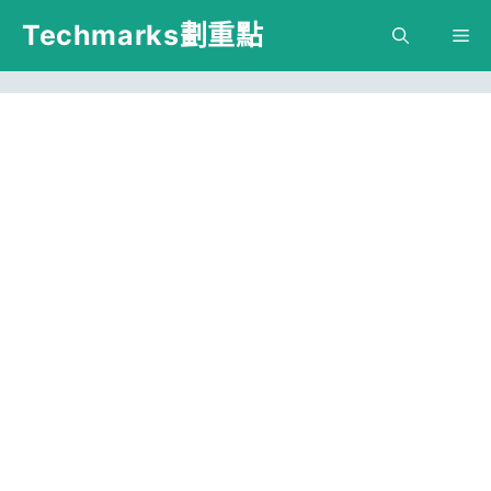
跳
Techmarks劃重點
M
至
主
要
內
容