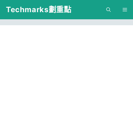
跳
Techmarks劃重點
M
至
主
要
內
容