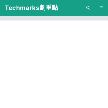
跳
Techmarks劃重點
M
至
主
要
內
容