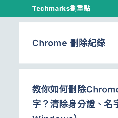
跳
Techmarks劃重點
至
主
要
Chrome 刪除紀錄
內
容
教你如何刪除Chro
字？清除身分證、名