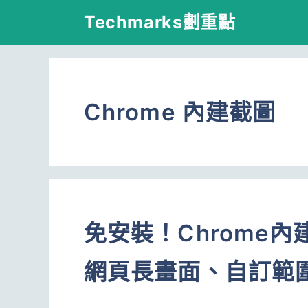
跳
Techmarks劃重點
至
主
要
Chrome 內建截圖
內
容
免安裝！Chrome
網頁長畫面、自訂範