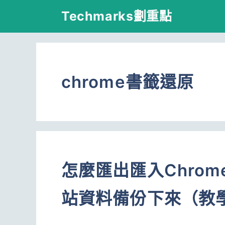
跳
Techmarks劃重點
至
主
要
chrome書籤還原
內
容
怎麼匯出匯入Chro
站資料備份下來（教