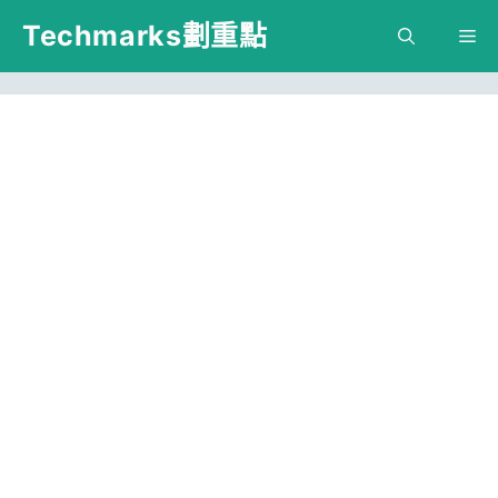
跳
Techmarks劃重點
M
至
主
要
內
容