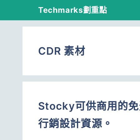
跳
Techmarks劃重點
至
主
要
CDR 素材
內
容
Stocky可供商用的
行銷設計資源。