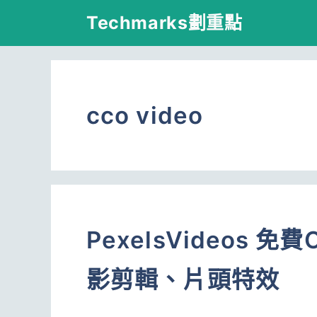
跳
Techmarks劃重點
至
主
要
cco video
內
容
PexelsVideos
影剪輯、片頭特效