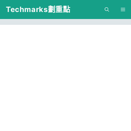
跳
Techmarks劃重點
M
至
主
要
內
容