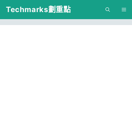
跳
Techmarks劃重點
M
至
主
要
內
容