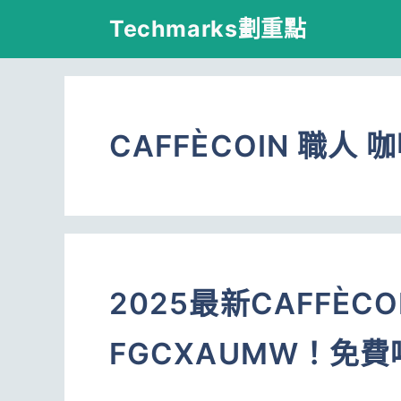
跳
Techmarks劃重點
至
主
要
CAFFÈCOIN 職人 
內
容
2025最新CAFFÈC
FGCXAUMW！免