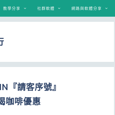
教學分享
社群軟體
網路與軟體分享
行
OIN『請客序號』
費喝咖啡優惠