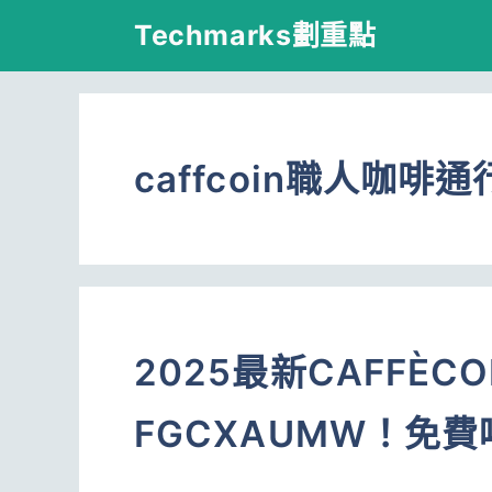
跳
Techmarks劃重點
至
主
要
caffcoin職人咖啡通
內
容
2025最新CAFFÈC
FGCXAUMW！免