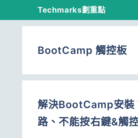
跳
Techmarks劃重點
至
主
要
BootCamp 觸控板
內
容
解決BootCamp安裝
路、不能按右鍵&觸