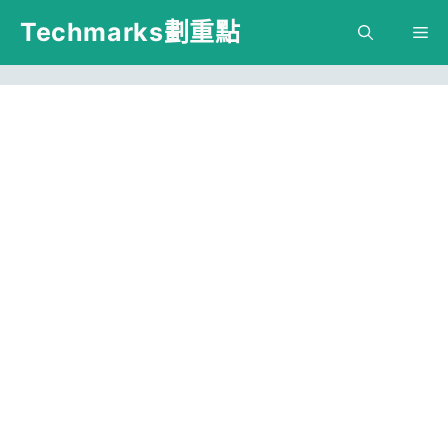
跳
Techmarks劃重點
M
至
主
要
內
容