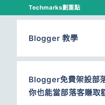
跳
Techmarks劃重點
至
主
要
Blogger 教學
內
容
Blogger免費架
你也能當部落客賺取