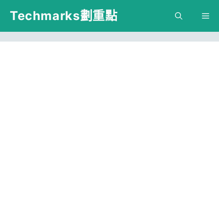
跳
Techmarks劃重點
M
至
主
要
內
容