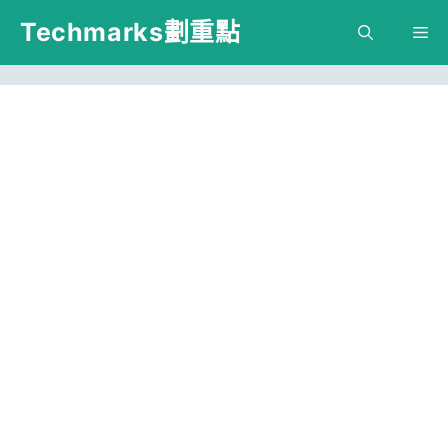
跳
Techmarks劃重點
M
至
主
要
內
容