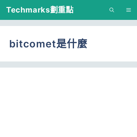
跳
Techmarks劃重點
M
至
主
要
bitcomet是什麼
內
容