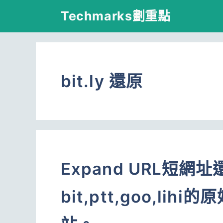
跳
Techmarks劃重點
至
主
要
bit.ly 還原
內
容
Expand URL短網
bit,ptt,goo,l