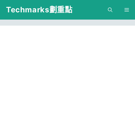
跳
Techmarks劃重點
M
至
主
要
內
容