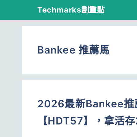
跳
Techmarks劃重點
至
主
要
Bankee 推薦馬
內
容
2026最新Banke
【HDT57】，拿活存2