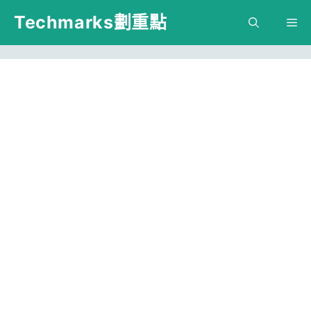
跳
Techmarks劃重點
M
至
主
要
內
容