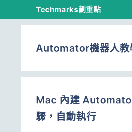
跳
Techmarks劃重點
至
主
要
Automator機器人
內
容
Mac 內建 Autom
驟，自動執行