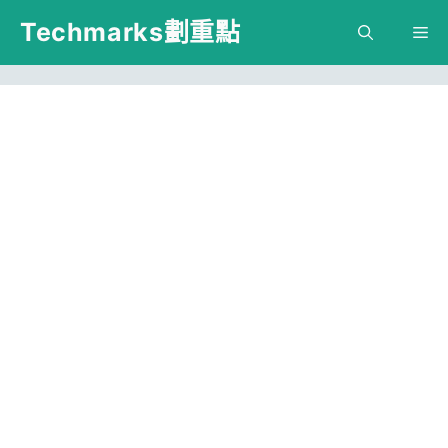
跳
Techmarks劃重點
M
至
主
要
內
容