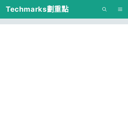
跳
Techmarks劃重點
M
至
主
要
內
容