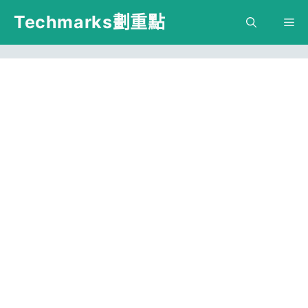
跳
Techmarks劃重點
M
至
主
要
內
容