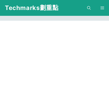
跳
Techmarks劃重點
M
至
主
要
內
容