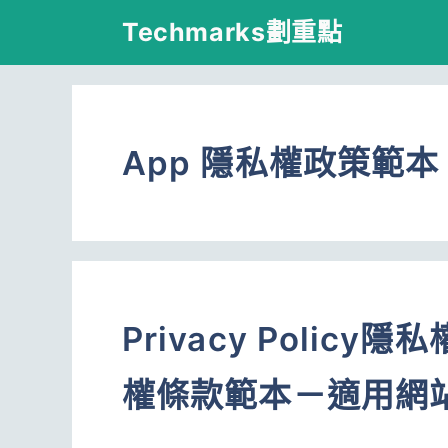
跳
Techmarks劃重點
至
主
要
App 隱私權政策範本
內
容
Privacy Poli
權條款範本－適用網站