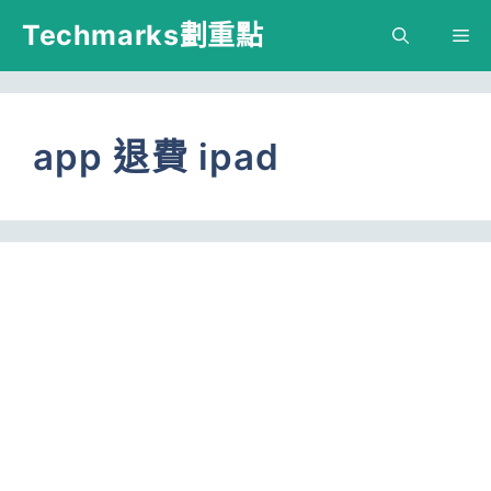
跳
Techmarks劃重點
M
至
主
要
app 退費 ipad
內
容