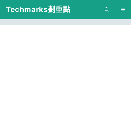
跳
Techmarks劃重點
M
至
主
要
內
容