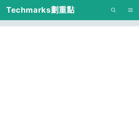
跳
Techmarks劃重點
M
至
主
要
內
容