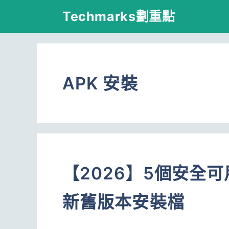
跳
Techmarks劃重點
至
主
要
APK 安裝
內
容
【2026】5個安全
新舊版本安裝檔