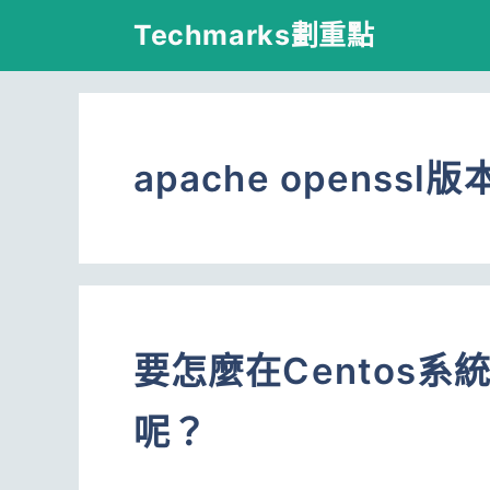
跳
Techmarks劃重點
至
主
要
apache openssl版
內
容
要怎麼在Centos系
呢？