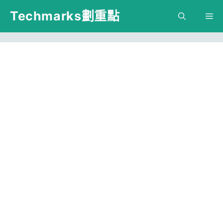
跳
Techmarks劃重點
M
至
主
要
內
容