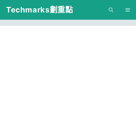
跳
Techmarks劃重點
M
至
主
要
內
容