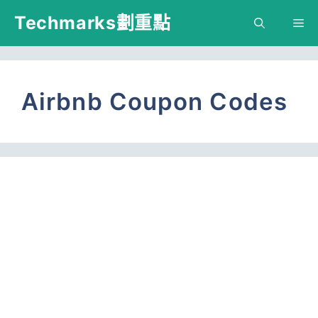
跳
Techmarks劃重點
M
至
主
要
Airbnb Coupon Codes
內
容