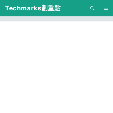
跳
Techmarks劃重點
M
至
主
要
內
容