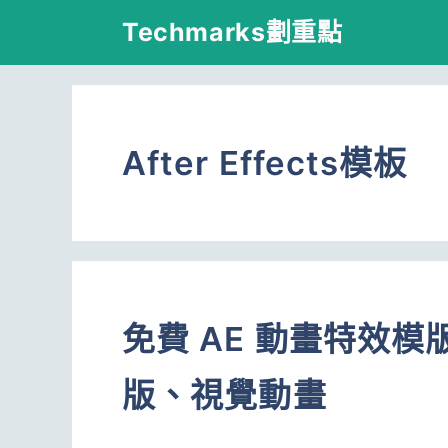
跳
Techmarks劃重點
至
主
要
After Effects模板
內
容
免費 AE 動畫特效
版、視覺動畫