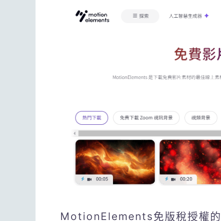
MotionElements免版稅