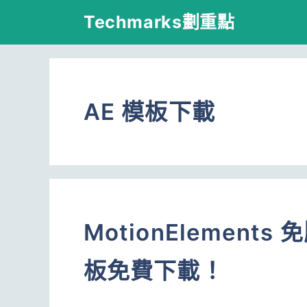
跳
Techmarks劃重點
至
主
要
AE 模板下載
內
容
MotionElemen
板免費下載！