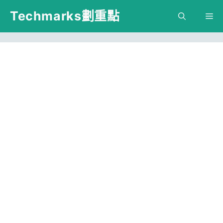
跳
Techmarks劃重點
M
至
主
要
內
容