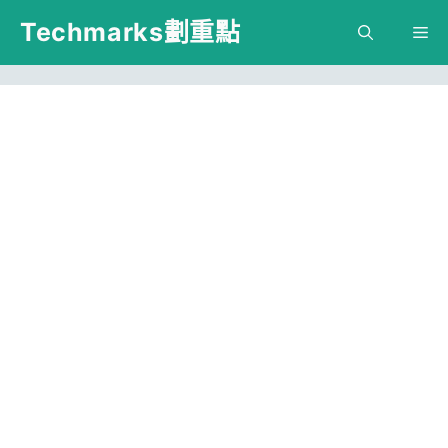
跳
Techmarks劃重點
M
至
主
要
內
容