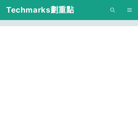
跳
Techmarks劃重點
M
至
主
要
內
容