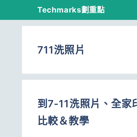
跳
Techmarks劃重點
至
主
要
711洗照片
內
容
到7-11洗照片、全
比較＆教學