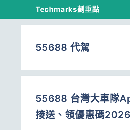
跳
Techmarks劃重點
至
主
要
55688 代駕
內
容
55688 台灣大車隊
接送、領優惠碼202