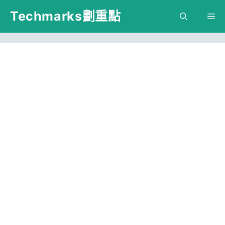
跳
Techmarks劃重點
M
至
主
要
內
容