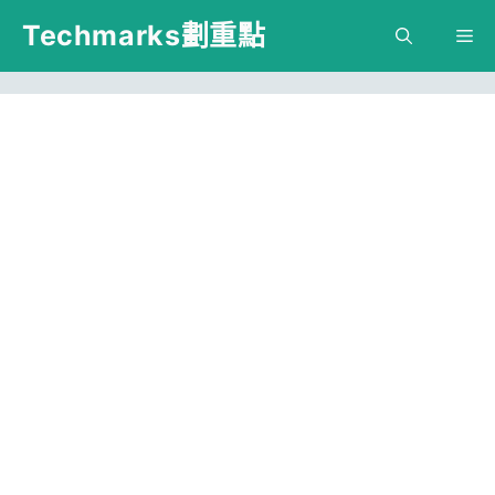
跳
Techmarks劃重點
M
至
主
要
內
容