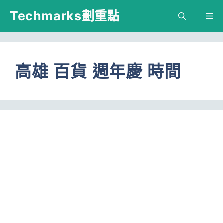
跳
Techmarks劃重點
M
至
主
要
高雄 百貨 週年慶 時間
內
容