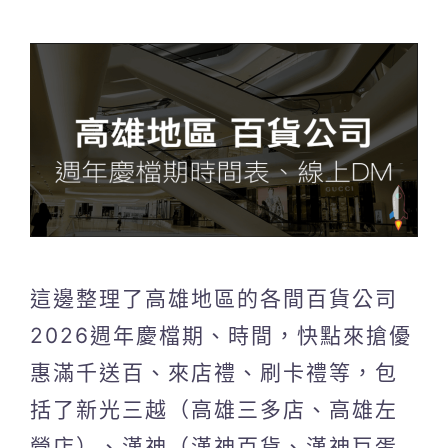
這邊整理了高雄地區的各間百貨公司
2026週年慶檔期、時間，快點來搶優
惠滿千送百、來店禮、刷卡禮等，包
括了新光三越（高雄三多店、高雄左
營店）、漢神（漢神百貨、漢神巨蛋