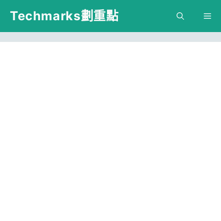
跳
Techmarks劃重點
M
至
主
要
內
容